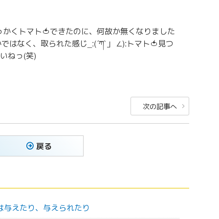
せっかくトマト🍅できたのに、何故か無くなりました
はなく、取られた感じ_:(´ཀ`」 ∠):トマト🍅見つ
ねっ(笑)
次
次の記事へ
の
投
稿
戻る
は与えたり、与えられたり