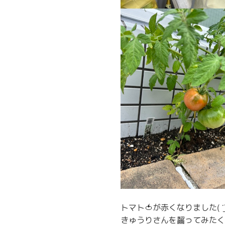
トマト🍅が赤くなりました( ˊ̱
きゅうりさんを齧ってみたくて