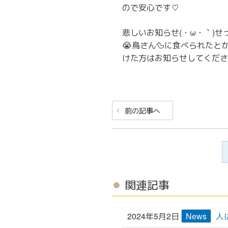
ので安心です♡
悲しいお知らせ(・ω・｀)
😭鳥さん🦆に食べられたとかで
けた方はお知らせしてください
投
前
前の記事へ
稿
の
ナ
投
ビ
稿
ゲ
ー
関連記事
シ
ョ
2024年5月2日
News
人
ン