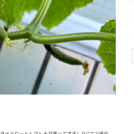
うり🥒とトマト🍅が実ってきました(*´꒳`*)途中