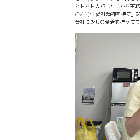
とトマト🍅が見たいから事
(´▽｀)/「愛社精神を持て
会社に少しの愛着を持っても