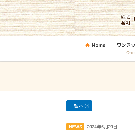
コ
ン
テ
ン
ツ
へ
Home
ワンア
ス
One
キ
ッ
プ
一覧へ
投
NEWS
2024年6月20日
稿