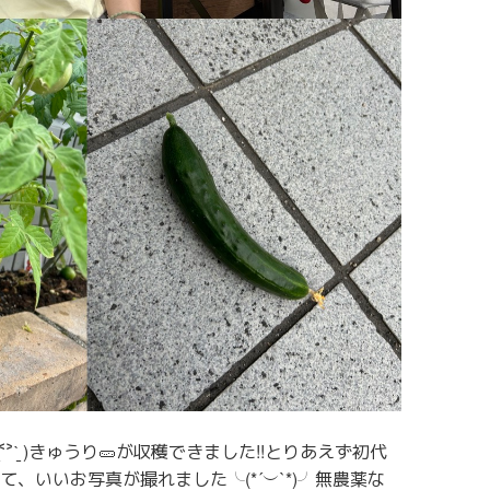
˂˃ˋ̱ )きゅうり🥒が収穫できました!!とりあえず初代
、いいお写真が撮れました╰(*´︶`*)╯無農薬な