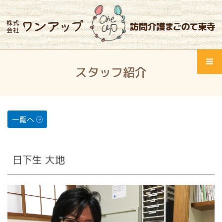
コ
ン
テ
ン
ツ
Home
へ
スタッフ紹介
ス
Menu
ワンアップとは
キ
ッ
サービス紹介
プ
一覧へ
会社概要
日下生 大地
会社概要
スタッフ紹介
採用情報