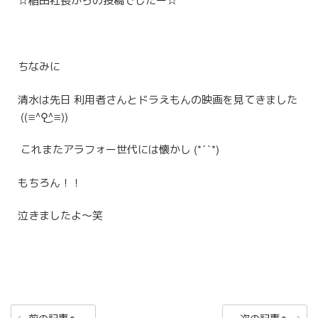
ちなみに
清水は先日 利用者さんとドラえもんの映画を見てきました
((≡^⚲͜^≡))
これまたアラフォー世代には懐かし (*´ `*)
もちろん！！
泣きましたよ〜笑
投
前
次