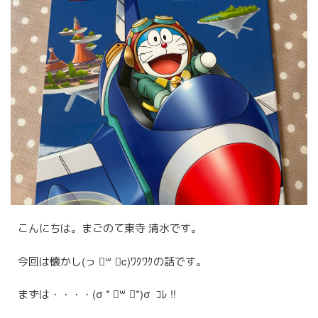
採用の流れ
採用情報
採用エントリーフォーム
お問い合わせ
お知らせ
こんにちは。まごのて東寺 清水です。
今回は懐かし(っ ॑꒳ ॑c)ﾜｸﾜｸの話です。
まずは・・・・(σ * ॑꒳ ॑*)σ ｺﾚ !!