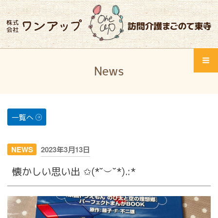
コ
ン
テ
ン
ツ
Home
へ
News
ス
Menu
ワンアップとは
キ
ッ
サービス紹介
プ
一覧へ
会社概要
投
NEWS
2023年3月13日
会社概要
稿
懐かしい思い出 ✩(*˘︶˘*).:*
日:
スタッフ紹介
採用情報