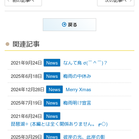
前の記事へ
次の記事へ
稿
の
の
ナ
投
投
稿
稿
ビ
戻る
ゲ
ー
関連記事
シ
ョ
2021年9月24日
News
なんて鳥 σ(￣＾￣)？
ン
2025年6月18日
News
梅雨の中休み
2024年12月28日
News
Merry Xmas
2025年7月19日
News
梅雨明け宣言
2021年6月24日
News
琵琶湖✧︎ (本編とは全く関係ありません。┏○)
2025年3月29日
News
彼岸の光、此岸の影