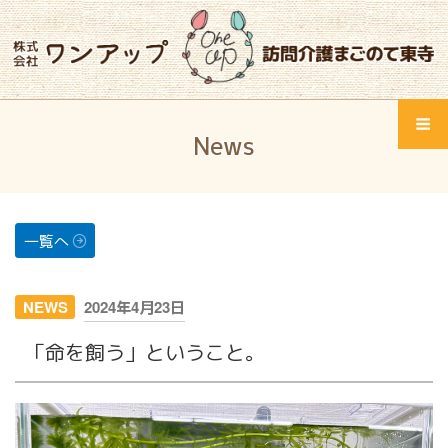
コ
ン
テ
ン
ツ
Home
へ
News
ス
Menu
ワンアップとは
キ
ッ
サービス紹介
プ
一覧へ
会社概要
投
NEWS
2024年4月23日
会社概要
稿
「命を飼う」ということ。
日:
スタッフ紹介
採用情報