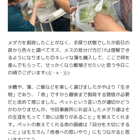
メダカを飼育したことがなく、手探り状態でしたが前日の
夜から色々と調べてオス、メスの見分け方だけは理解でき
るようになりました🙃キレイな藻も購入して、ここで卵を
産んでもらって、せっかくなら繁殖させたいと思う今日こ
の頃でございます⊂((・x・))⊃
水槽や、藻、ご飯などを楽しく選びましたがやはり「生き
物」であり、「命」ですから最後まで飼育する覚悟が必要
だと改めて感じました。ペットという言い方が適切かどう
かわかりませんが、今回事務所にお迎えしたメダカ達はそ
の生涯をもって「命には限りがあること」を教えてくれま
す。ペットの教えてくれる命の価値は「自分を大切にする
こと」はもちろん「他者への思いやり」にもつながると思
います(*´꒳`*)