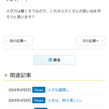
メダカは懐くそうなので、これからたくさんの思い出を作
ろうと思います♡
投
前
次
前の記事へ
次の記事へ
稿
の
の
ナ
投
投
稿
稿
ビ
戻る
ゲ
ー
関連記事
シ
ョ
2024年6月5日
News
小さな扉探し
ン
2024年4月8日
News
人生は、時々美しい。