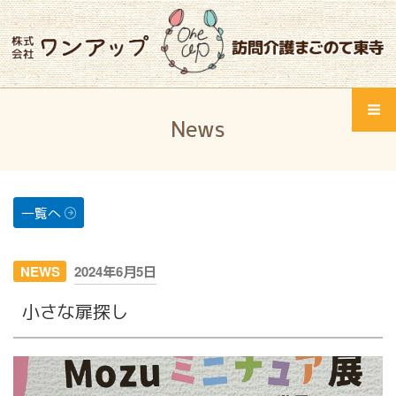
コ
ン
テ
ン
ツ
Home
へ
News
ス
Menu
ワンアップとは
キ
ッ
サービス紹介
プ
一覧へ
会社概要
投
NEWS
2024年6月5日
会社概要
稿
小さな扉探し
日:
スタッフ紹介
採用情報