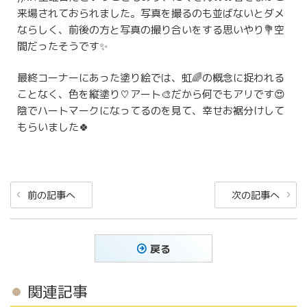
来場されておられました。写真を撮るのも並ばないとダメ
ならしく、前後の方と写真の撮り合いをする思いやり💐空
間だったそうです✨
最終コーナーにあった塗り絵では、虹🌈の概念に捉われる
ことなく、色を縦塗り♡アート🎨だから何でもアリです😍
陰でハートマークになってるのを見て、幸せお裾分けして
もらいました🍀
投
前
次
前の記事へ
次の記事へ
稿
の
の
ナ
投
投
稿
稿
ビ
戻る
ゲ
ー
関連記事
シ