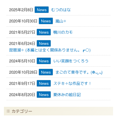
ョ
2025年2月8日
News
むつのはな
ン
2020年10月30日
News
嵐山✧︎
2021年5月27日
News
鴨川のカモ
2021年6月24日
News
琵琶湖✧︎ (本編とは全く関係ありません。┏○)
2024年5月10日
News
いい笑顔をつくろう
2020年10月28日
News
まごのて東寺です。(❁ᴗ͈ˬᴗ͈)
2021年9月17日
News
ステキ✧︎な作品です！
2024年8月20日
News
夏休みの絵日記
カテゴリー