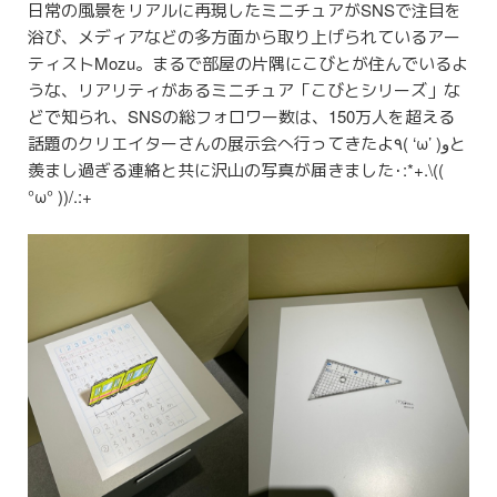
日常の風景をリアルに再現したミニチュアがSNSで注目を
浴び、メディアなどの多方面から取り上げられているアー
ティストMozu。まるで部屋の片隅にこびとが住んでいるよ
うな、リアリティがあるミニチュア「こびとシリーズ」な
どで知られ、SNSの総フォロワー数は、150万人を超える
話題のクリエイターさんの展示会へ行ってきたよ٩( ‘ω’ )وと
羨まし過ぎる連絡と共に沢山の写真が届きました･:*+.\((
°ω° ))/.:+