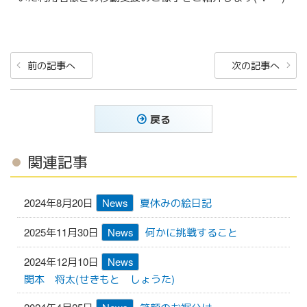
投
前
次
前の記事へ
次の記事へ
稿
の
の
ナ
投
投
稿
稿
ビ
戻る
ゲ
ー
関連記事
シ
ョ
2024年8月20日
News
夏休みの絵日記
ン
2025年11月30日
News
何かに挑戦すること
2024年12月10日
News
関本 将太(せきもと しょうた)