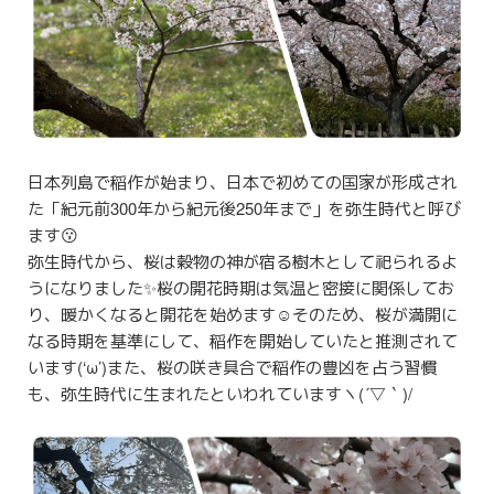
日本列島で稲作が始まり、日本で初めての国家が形成され
た「紀元前300年から紀元後250年まで」を弥生時代と呼び
ます😗
弥生時代から、桜は穀物の神が宿る樹木として祀られるよ
うになりました✨桜の開花時期は気温と密接に関係してお
り、暖かくなると開花を始めます☺️そのため、桜が満開に
なる時期を基準にして、稲作を開始していたと推測されて
います(‘ω’)また、桜の咲き具合で稲作の豊凶を占う習慣
も、弥生時代に生まれたといわれていますヽ(´▽｀)/