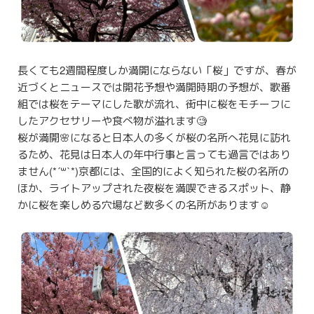
長くても2週間程度しか満開にならない「桜」ですが、春が
近づくとニュースでは開花予想や満開時期の予想が、歌番
組では桜をテーマにした歌が流れ、街中に桜をモチーフに
したアクセサリーや食べ物が溢れます🧐
桜が満開🌸になると日本人の多くが桜の名所へ花見に訪れ
るため、花見は日本人の年中行事と言っても過言ではあり
ません(*´꒳`*)京都には、全国的によく知られた桜の名所の
ほか、ライトアップされた夜桜を満喫できるスポット、静
かに桜を楽しめる穴場など数多くの名所があります☺️