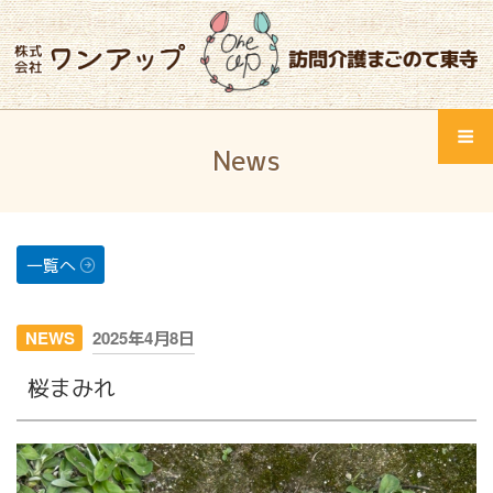
コ
ン
テ
ン
ツ
Home
へ
News
ス
Menu
ワンアップとは
キ
ッ
サービス紹介
プ
一覧へ
会社概要
投
NEWS
2025年4月8日
会社概要
稿
桜まみれ
日:
スタッフ紹介
採用情報