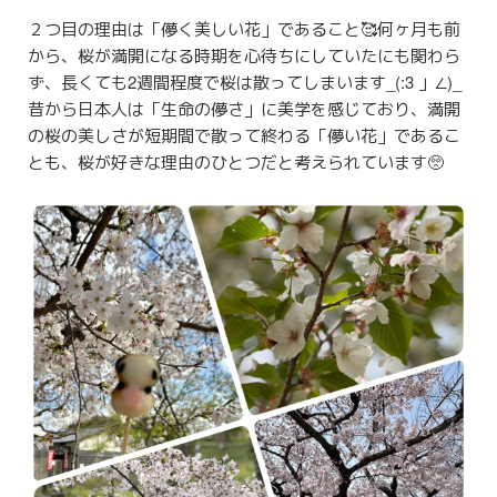
２つ目の理由は「儚く美しい花」であること🥰何ヶ月も前
から、桜が満開になる時期を心待ちにしていたにも関わら
ず、長くても2週間程度で桜は散ってしまいます_(:3 」∠)_
昔から日本人は「生命の儚さ」に美学を感じており、満開
の桜の美しさが短期間で散って終わる「儚い花」であるこ
とも、桜が好きな理由のひとつだと考えられています🥺