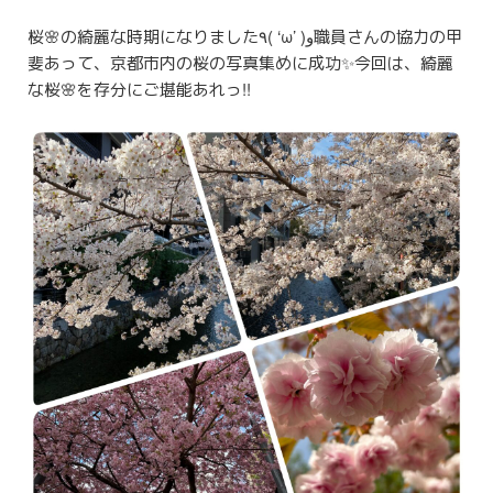
桜🌸の綺麗な時期になりました٩( ‘ω’ )و職員さんの協力の甲
斐あって、京都市内の桜の写真集めに成功✨今回は、綺麗
な桜🌸を存分にご堪能あれっ!!