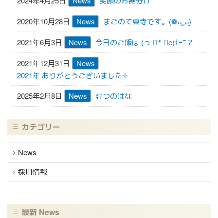
2024年4月25日
News
笑顔のお裾分け
2020年10月28日
News
まごのて東寺です。(❁ᴗ͈ˬᴗ͈)
2021年6月3日
News
今日のご飯は (っ ॑꒳ ॑c)ﾅｰﾆ？
2021年12月31日
News
2021年 ありがとうございました✧︎
2025年2月8日
News
むつのはな
カテゴリー
News
採用情報
最新 News