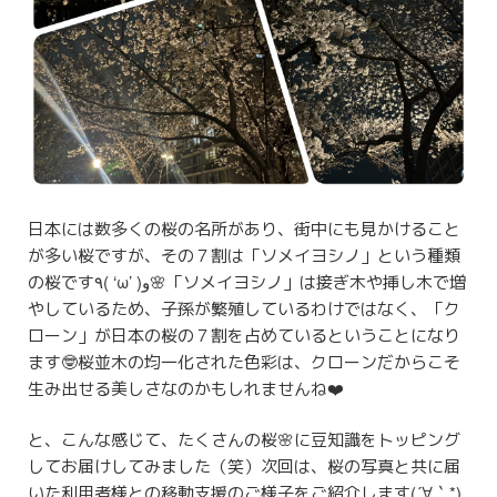
日本には数多くの桜の名所があり、街中にも見かけること
が多い桜ですが、その７割は「ソメイヨシノ」という種類
の桜です٩( ‘ω’ )و🌸「ソメイヨシノ」は接ぎ木や挿し木で増
やしているため、子孫が繁殖しているわけではなく、「ク
ローン」が日本の桜の７割を占めているということになり
ます🤓桜並木の均一化された色彩は、クローンだからこそ
生み出せる美しさなのかもしれませんね❤️
と、こんな感じて、たくさんの桜🌸に豆知識をトッピング
してお届けしてみました（笑）次回は、桜の写真と共に届
いた利用者様との移動支援のご様子をご紹介します(´∀｀*)